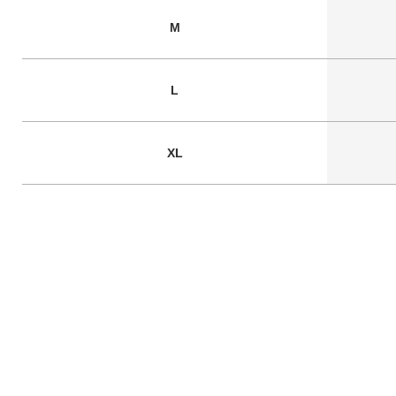
M
L
XL