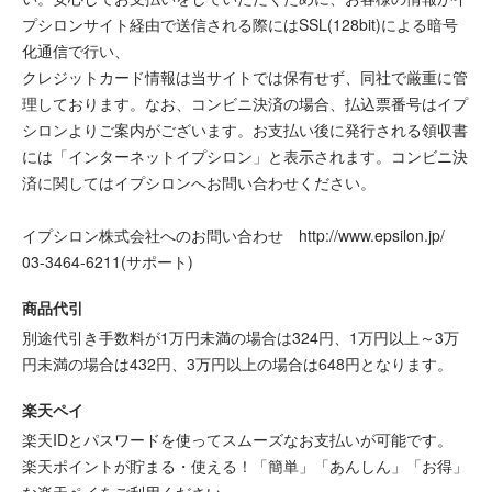
プシロンサイト経由で送信される際にはSSL(128bit)による暗号
化通信で行い、
クレジットカード情報は当サイトでは保有せず、同社で厳重に管
理しております。なお、コンビニ決済の場合、払込票番号はイプ
シロンよりご案内がございます。お支払い後に発行される領収書
には「インターネットイプシロン」と表示されます。コンビニ決
済に関してはイプシロンへお問い合わせください。
イプシロン株式会社へのお問い合わせ http://www.epsilon.jp/
03-3464-6211(サポート)
商品代引
別途代引き手数料が1万円未満の場合は324円、1万円以上～3万
円未満の場合は432円、3万円以上の場合は648円となります。
楽天ペイ
楽天IDとパスワードを使ってスムーズなお支払いが可能です。
楽天ポイントが貯まる・使える！「簡単」「あんしん」「お得」
な楽天ペイをご利用ください。